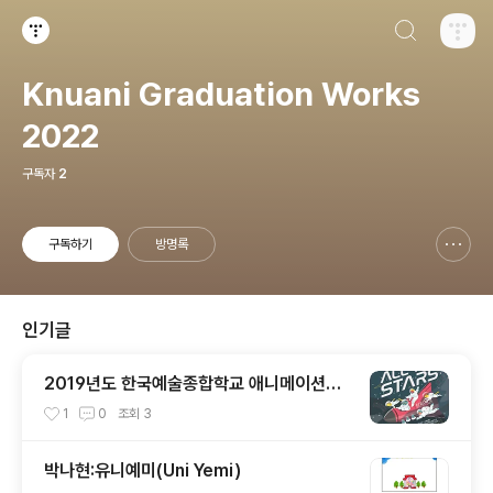
검색하기
티스토리
Knuani Graduation Works
2022
구독자
2
구독하기
방명록
신고하기 레이어
열기
인기글
2019년도 한국예술종합학교 애니메이션과
졸업작품/정기작품 전시 상영회
1
0
조회
3
박나현:유니예미(Uni Yemi)