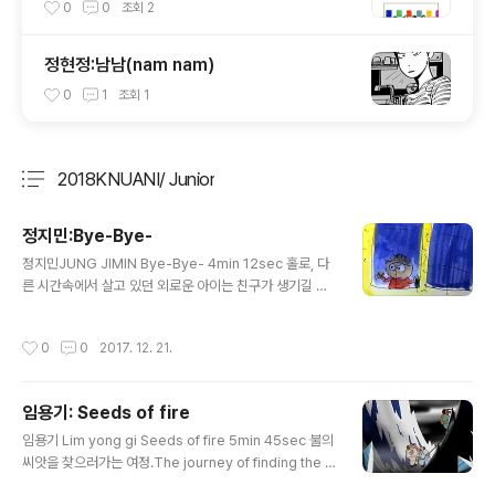
0
0
조회
2
정현정:남남(nam nam)
0
1
조회
1
2018KNUANI/ Junior
분류 전체보기
주요 글 목록
정지민:Bye-Bye-
글 내용
정지민JUNG JIMIN Bye-Bye- 4min 12sec 홀로, 다
른 시간속에서 살고 있던 외로운 아이는 친구가 생기길 원
한다. 그러나... A lonely boy who lives in different ti
mes wants to make friends. But ...
작성시간
0
0
2017. 12. 21.
임용기: Seeds of fire
글 내용
임용기 Lim yong gi Seeds of fire 5min 45sec 불의
씨앗을 찾으러가는 여정.The journey of finding the s
eeds of fire.