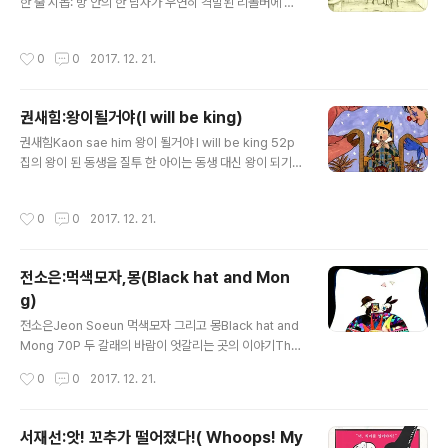
한 줄 시놉: 방 안의 한 남자가 우연히 격발된 리볼버에 맞
는다.A man in the room accidentally shots by a tr
iggered revolver.
작성시간
0
0
2017. 12. 21.
권새힘:왕이될거야(I will be king)
글 내용
권새힘Kaon sae him 왕이 될거야 I will be king 52p
집의 왕이 된 동생을 질투 한 아이는 동생 대신 왕이 되기로
결심한다.Driven by jealousy, a kid decide to bec
ome a king instead of his younger brother who
작성시간
0
0
2017. 12. 21.
became a king of the house.
전소은:먹색모자,몽(Black hat and Mon
g)
글 내용
전소은Jeon Soeun 먹색모자 그리고 몽Black hat and
Mong 70P 두 갈래의 바람이 엇갈리는 곳의 이야기The
tale of mystery
작성시간
0
0
2017. 12. 21.
서재선:앗! 꼬추가 떨어졌다!( Whoops! My