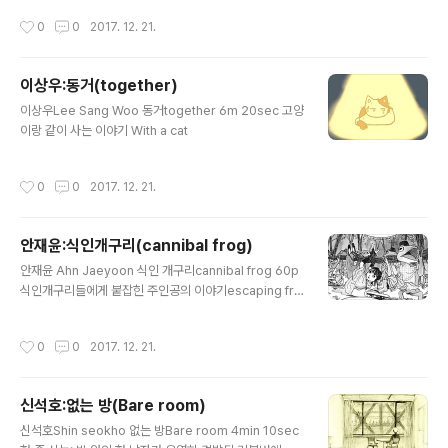
작성시간
0
0
2017. 12. 21.
이상우:동거(together)
글 내용
이상우Lee Sang Woo 동거together 6m 20sec 고양
이랑 같이 사는 이야기 With a cat
작성시간
0
0
2017. 12. 21.
안재윤:식인개구리(cannibal frog)
글 내용
안재윤 Ahn Jaeyoon 식인 개구리cannibal frog 60p
식인개구리들에게 붙잡힌 주인공의 이야기escaping fro
m cannibal frogs
작성시간
0
0
2017. 12. 21.
신석호:없는 방(Bare room)
글 내용
신석호Shin seokho 없는 방Bare room 4min 10sec