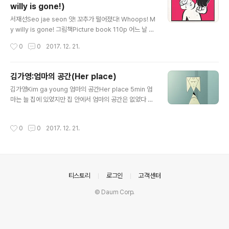
willy is gone!)
글 내용
서재선Seo jae seon 앗! 꼬추가 떨어졌다! Whoops! M
y willy is gone! 그림책Picture book 110p 어느 날 갑
자기 고추를 잃어버린 남자아이가 여자아이로 하루동안 살
작성시간
0
0
2017. 12. 21.
아내는 이야기. One day, a boy suddenly lost his p
enis and lived as a girl for one day.
김가영:엄마의 공간(Her place)
글 내용
김가영Kim ga young 엄마의 공간Her place 5min 엄
마는 늘 집에 있었지만 집 안에서 엄마의 공간은 없었다 M
om is always at home but there is no place for h
er
작성시간
0
0
2017. 12. 21.
의안내
티스토리
로그인
고객센터
© Daum Corp.